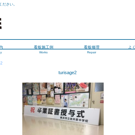
ください。
内
看板施工例
看板修理
よ
y
Works
Repair
e2
turisage2