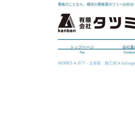
看板のことなら、横浜の看板屋タツミへお任せ
トップページ
会社案
Top
Compan
WORKS
>
吊下・立看板 施工例
>
turisag