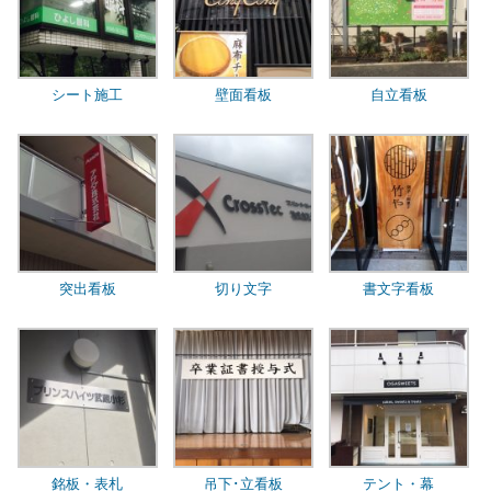
シート施工
壁面看板
自立看板
突出看板
切り文字
書文字看板
銘板・表札
吊下･立看板
テント・幕