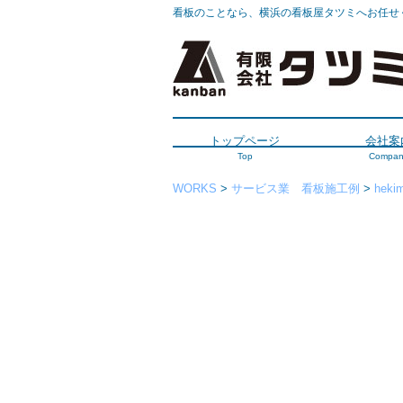
看板のことなら、横浜の看板屋タツミへお任せ
トップページ
会社案
Top
Compan
WORKS
>
サービス業 看板施工例
>
heki