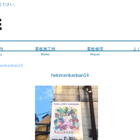
ください。
内
看板施工例
看板修理
よ
y
Works
Repair
menkanban14
hekimenkanban14