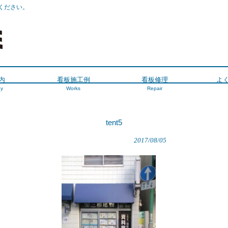
ください。
内
看板施工例
看板修理
よ
y
Works
Repair
tent5
2017/08/05