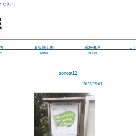
ください。
内
看板施工例
看板修理
よ
y
Works
Repair
sonota12
2017/08/05