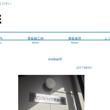
ください。
内
看板施工例
看板修理
よ
y
Works
Repair
meiban5
2017/08/05