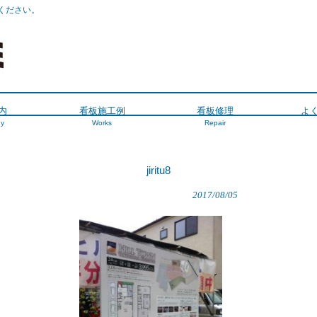
ください。
内
看板施工例
看板修理
よ
y
Works
Repair
jiritu8
2017/08/05