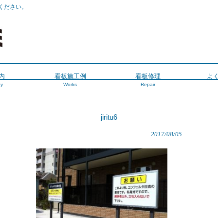
ください。
内
看板施工例
看板修理
よ
y
Works
Repair
jiritu6
2017/08/05