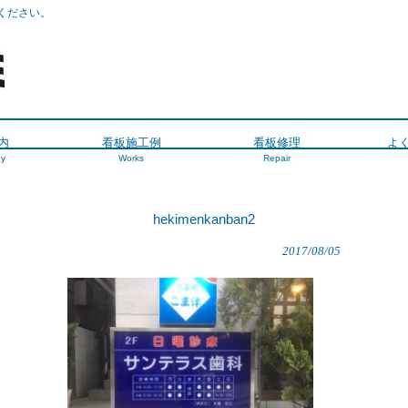
ください。
内
看板施工例
看板修理
よ
y
Works
Repair
hekimenkanban2
2017/08/05